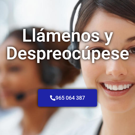
Llámenos y
Despreocúpese
965 064 387