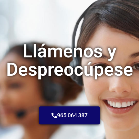
Llámenos y
Despreocúpese
965 064 387