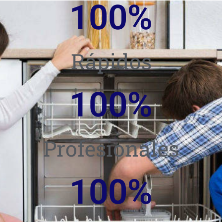
100
%
Rápidos
100
%
Profesionales
100
%