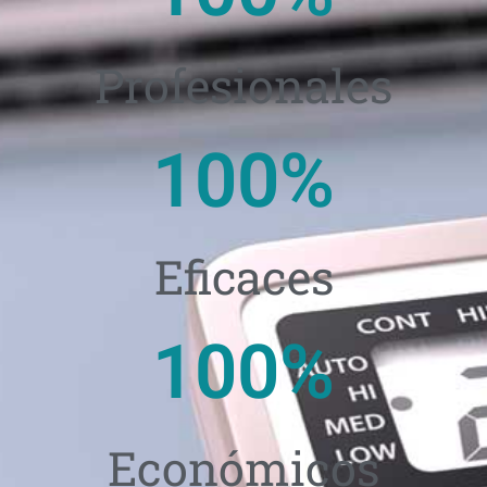
Profesionales
100
%
Eficaces
100
%
Económicos