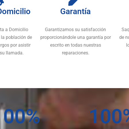
Domicilio
Garantía
ta a Domicilio
Garantizamos su satisfacción
Saq
 la población de
proporcionándole una garantía por
de n
rgos por asistir
escrito en todas nuestras
l
 su llamada.
reparaciones.
100
%
100