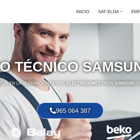
INICIO
SAT-ELDA
EM
IO TÉCNICO SAMSU
TOS EN LA REPARACIÓN DE SUS
ELECTRODOMÉSTICOS SAMSUNG
E
965 064 387