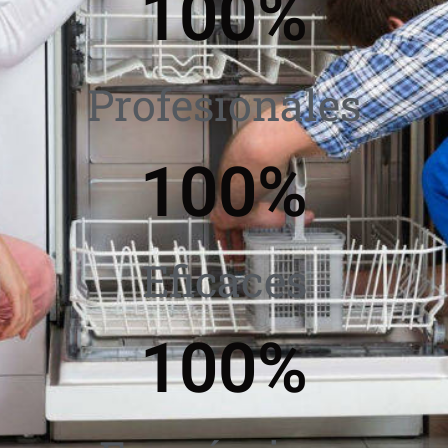
100
%
Profesionales
100
%
Eficaces
100
%