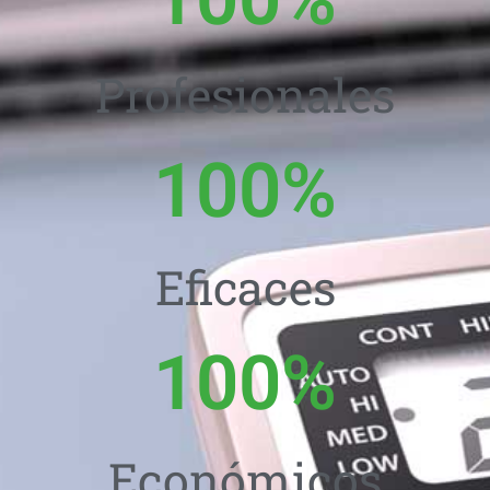
Profesionales
100
%
Eficaces
100
%
Económicos